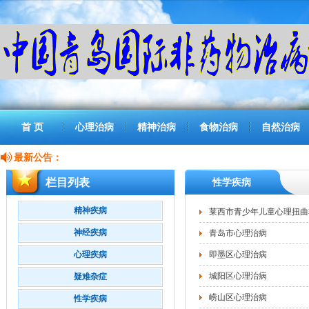
首 页
心理治病
精神治病
食物治病
自然治病
最新公告：
栏目列表
性学疾病
精神疾病
莱西市青少年儿童心理扭曲非药物
神经疾病
青岛市心理治病
心理疾病
即墨区心理治病
城阳区心理治病
疑难杂症
崂山区心理治病
性学疾病