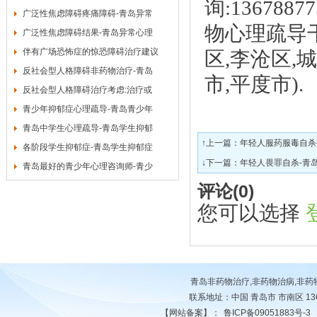
询:136788
广泛性焦虑障碍疼痛障碍-青岛异常
物心理疏导干
广泛性焦虑障碍结果-青岛异常心理
伴有广场恐怖症的惊恐障碍治疗建议
区,李沧区,
反社会型人格障碍非药物治疗-青岛
市,平度市).
反社会型人格障碍治疗考虑:治疗或
青少年抑郁症心理疏导-青岛青少年
青岛中学生心理疏导-青岛学生抑郁
↑上一篇：
年轻人服药服毒自杀
各阶段学生抑郁症-青岛学生抑郁症
↓下一篇：
年轻人畏罪自杀-青
青岛最好的青少年心理咨询师-青少
评论(
0
)
您可以选择
青岛非药物治疗,非药物治病,非
联系地址：中国 青岛市 市南区 13678
【网站备案】：
鲁ICP备09051883号-3