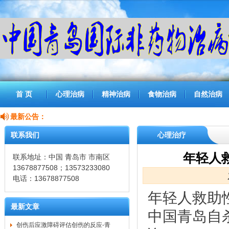
首 页
心理治病
精神治病
食物治病
自然治病
最新公告：
联系我们
心理治疗
年轻人
联系地址：中国 青岛市 市南区
13678877508；13573233080
电话：13678877508
年轻人救助
最新文章
中国青岛自
创伤后应激障碍评估创伤的反应-青