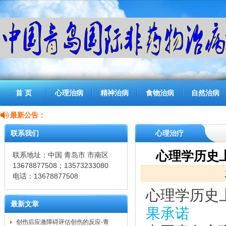
首 页
心理治病
精神治病
食物治病
自然治病
最新公告：
联系我们
心理治疗
心理学历史
联系地址：中国 青岛市 市南区
13678877508；13573233080
电话：13678877508
心理学历史
最新文章
果承诺
创伤后应激障碍评估创伤的反应-青