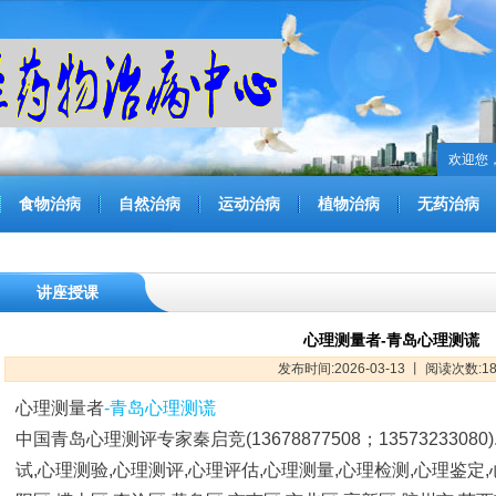
欢迎您
食物治病
自然治病
运动治病
植物治病
无药治病
讲座授课
心理测量者-青岛心理测谎
发布时间:2026-03-13 丨 阅读次数:1
心理测量者
-
青岛心理测谎
中国青岛心理测评专家秦启竞
(13678877508
；
13573233080)
试
,
心理测验
,
心理测评
,
心理评估
,
心理测量
,
心理检测
,
心理鉴定
,