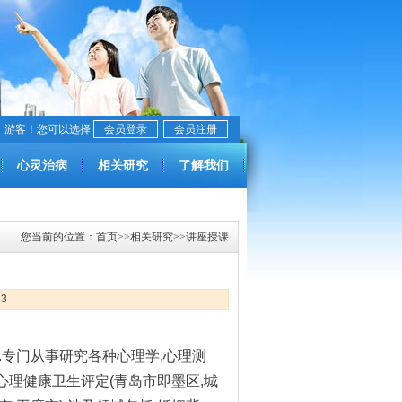
，游客！您可以选择
会员登录
会员注册
心灵治病
相关研究
了解我们
您当前的位置：
首页
>>
相关研究
>>
讲座授课
83
.
专门从事研究各种心理学
,
心理测
心理健康卫生评定
(
青岛市即墨区
,
城