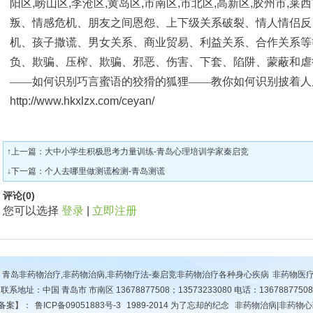
阳区
,
崂山区
,
李沧区
,
黄岛区
,
市南区
,
市北区
,
高新区
,
胶州市
,
莱西
叛、情感危机、朋友之间恩怨、上下级关系破裂、情人情侣反
机、孩子撒谎、男女关系、商业贸易、利益关系、合作关系等
负、欺骗、压榨、欺骗、邪恶、伤害、下套、陷阱、蒙蔽和虐
——如何识别巧言蜜语的狡猾的狐狸——教你如何识别披着人
http://www.hkxlzx.com/ceyan/
↑上一篇：
大中小学生积极思考力量训练-青岛心理培训学家秦启竞
↓下一篇：
个人去哪里做测谎检测-青岛测谎
评论(
0
)
您可以选择
登录
|
立即注册
青岛非药物治疗,非药物治病,非药物疗法-秦启竞非药物治疗各种身心疾病
非药物医
联系地址：中国 青岛市 市南区 13678877508；13573233080 电话：13678877508
备案】：
鲁ICP备09051883号-3
1989-2014 为了忘却的纪念
非药物治病|非药物