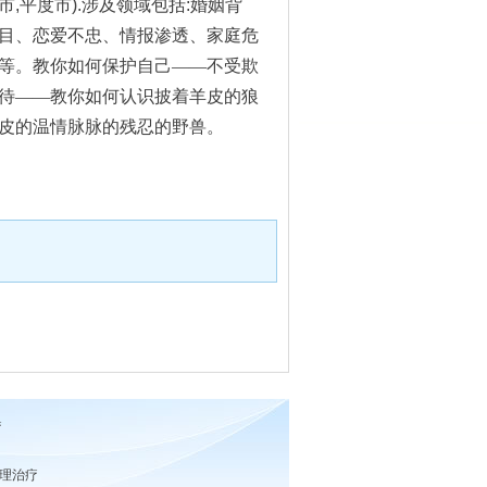
市
,
平度市
).
涉及领域包括
:
婚姻背
目、恋爱不忠、情报渗透、家庭危
等。教你如何保护自己——不受欺
待——教你如何认识披着羊皮的狼
皮的温情脉脉的残忍的野兽。
疗
心理治疗