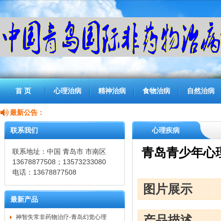
首 页
心理治病
精神治病
食物治病
自然治病
最新公告：
联系我们
心理疾病
青岛青少年心
联系地址：中国 青岛市 市南区
13678877508；13573233080
电话：13678877508
图片展示
最新产品
产品描述
神智失常非药物治疗-青岛幻觉心理