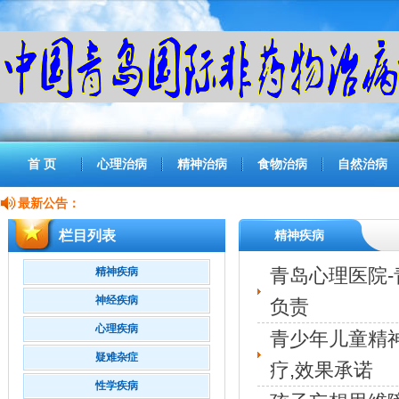
首 页
心理治病
精神治病
食物治病
自然治病
最新公告：
栏目列表
精神疾病
青岛心理医院-
精神疾病
神经疾病
负责
心理疾病
青少年儿童精
疑难杂症
疗,效果承诺
性学疾病